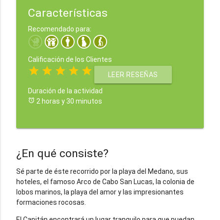
Características
Recomendado para:
Calificación de los Clientes
star
star
star
star
star
LEER RESEÑAS
Duración de la actividad
alarm
2 horas y 30 minutos
¿En qué consiste?
Sé parte de éste recorrido por la playa del Medano, sus
hoteles, el famoso Arco de Cabo San Lucas, la colonia de
lobos marinos, la playa del amor y las impresionantes
formaciones rocosas.
El Capitán encontrará un lugar tranquilo para que puedan