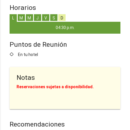
Horarios
L
M
M
J
V
S
D
04:30 p.m.
Puntos de Reunión
location_searching
En tu hotel
Notas
Reservaciones sujetas a disponibilidad.
Recomendaciones