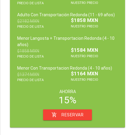
NUESTRO PRECIO
PRECIO DE LISTA
Adulto Con Transportación Redonda (11 - 69 años)
$1858 MXN
$2182 MXN
NUESTRO PRECIO
PRECIO DE LISTA
Menor Langosta + Transportacion Redonda (4 - 10
años)
$1584 MXN
$1858 MXN
NUESTRO PRECIO
PRECIO DE LISTA
Menor Con Transportacion Redonda (4 - 10 años)
$1164 MXN
$1374 MXN
NUESTRO PRECIO
PRECIO DE LISTA
AHORRA
15%
add_shopping_cart
RESERVAR