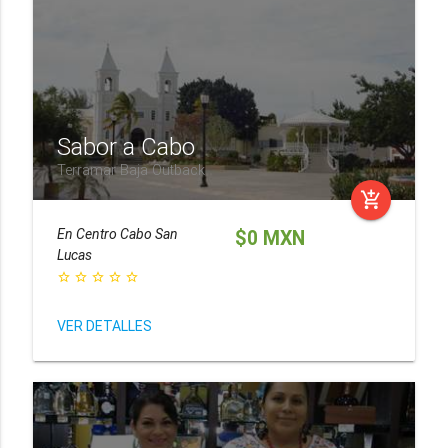
Sabor a Cabo
Terramar Baja Outback
add_shopping_cart
En
Centro Cabo San
$0 MXN
Lucas
star_border
star_border
star_border
star_border
star_border
VER DETALLES