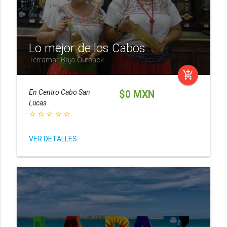
Lo mejor de los Cabos
Terramar Baja Outback
add_shopping_cart
En
Centro Cabo San
$0 MXN
Lucas
star_border
star_border
star_border
star_border
star_border
VER DETALLES