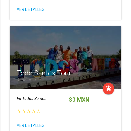
VER DETALLES
Todo Santos Tour
Rancho Tours
add_shopping_cart
En
Todos Santos
$0 MXN
star_border
star_border
star_border
star_border
star_border
VER DETALLES