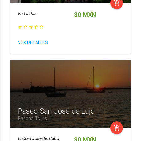
add_shopping_cart
En
La Paz
$0 MXN
star_border
star_border
star_border
star_border
star_border
VER DETALLES
Paseo San José de Lujo
Rancho Tours
add_shopping_cart
En
San José del Cabo
$0 MXN