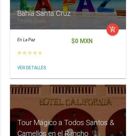
Bahía Santa Cruz
Rancho Tours
add_shopping_cart
En
La Paz
$0 MXN
star_border
star_border
star_border
star_border
star_border
VER DETALLES
Tour Mágico a Todos Santos &
Camellos en el Rancho