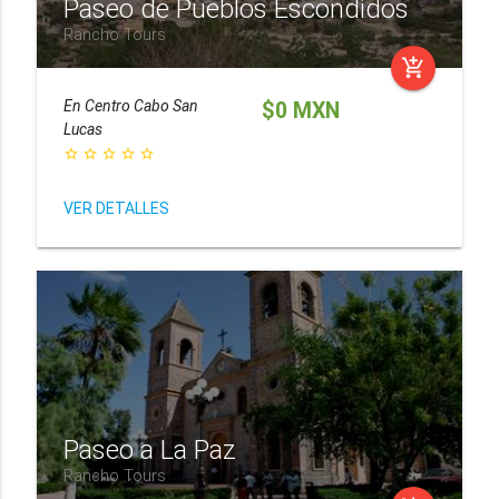
Paseo de Pueblos Escondidos
Rancho Tours
add_shopping_cart
En
Centro Cabo San
$0 MXN
Lucas
star_border
star_border
star_border
star_border
star_border
VER DETALLES
Paseo a La Paz
Rancho Tours