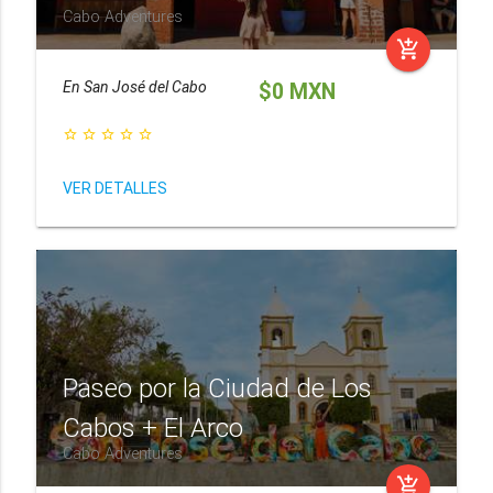
Cabo Adventures
add_shopping_cart
En
San José del Cabo
$0 MXN
star_border
star_border
star_border
star_border
star_border
VER DETALLES
Paseo por la Ciudad de Los
Cabos + El Arco
Cabo Adventures
add_shopping_cart