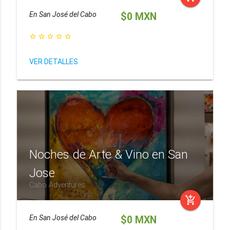
En
San José del Cabo
$0 MXN
star_border
star_border
star_border
star_border
star_border
VER DETALLES
Noches de Arte & Vino en San
Jose
Cabo Adventures
add_shopping_cart
En
San José del Cabo
$0 MXN