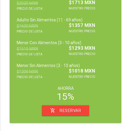
$1713 MXN
$2020 MXN
NUESTRO PRECIO
PRECIO DE LISTA
Adulto Sin Alimentos (11 - 69 años)
$1357 MXN
$1600 MXN
NUESTRO PRECIO
PRECIO DE LISTA
Menor Con Alimentos (3 - 10 años)
$1293 MXN
$1515 MXN
NUESTRO PRECIO
PRECIO DE LISTA
Menor Sin Alimentos (3 - 10 años)
$1018 MXN
$1200 MXN
NUESTRO PRECIO
PRECIO DE LISTA
AHORRA
15%
add_shopping_cart
RESERVAR