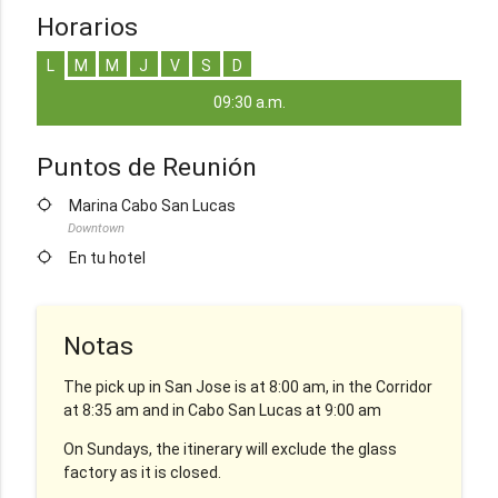
Horarios
L
M
M
J
V
S
D
09:30 a.m.
Puntos de Reunión
location_searching
Marina Cabo San Lucas
Downtown
location_searching
En tu hotel
Notas
The pick up in San Jose is at 8:00 am, in the Corridor
at 8:35 am and in Cabo San Lucas at 9:00 am
On Sundays, the itinerary will exclude the glass
factory as it is closed.