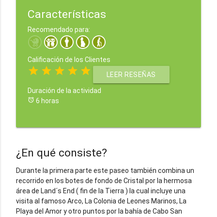
Características
Recomendado para:
Calificación de los Clientes
star
star
star
star
star
LEER RESEÑAS
Duración de la actividad
alarm
6 horas
¿En qué consiste?
Durante la primera parte este paseo también combina un
recorrido en los botes de fondo de Cristal por la hermosa
área de Land´s End ( fin de la Tierra ) la cual incluye una
visita al famoso Arco, La Colonia de Leones Marinos, La
Playa del Amor y otro puntos por la bahía de Cabo San