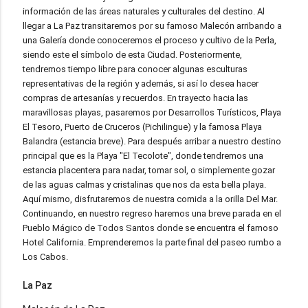
información de las áreas naturales y culturales del destino. Al
llegar a La Paz transitaremos por su famoso Malecón arribando a
una Galería donde conoceremos el proceso y cultivo de la Perla,
siendo este el símbolo de esta Ciudad. Posteriormente,
tendremos tiempo libre para conocer algunas esculturas
representativas de la región y además, si así lo desea hacer
compras de artesanías y recuerdos. En trayecto hacia las
maravillosas playas, pasaremos por Desarrollos Turísticos, Playa
El Tesoro, Puerto de Cruceros (Pichilingue) y la famosa Playa
Balandra (estancia breve). Para después arribar a nuestro destino
principal que es la Playa "El Tecolote", donde tendremos una
estancia placentera para nadar, tomar sol, o simplemente gozar
de las aguas calmas y cristalinas que nos da esta bella playa.
Aquí mismo, disfrutaremos de nuestra comida a la orilla Del Mar.
Continuando, en nuestro regreso haremos una breve parada en el
Pueblo Mágico de Todos Santos donde se encuentra el famoso
Hotel California. Emprenderemos la parte final del paseo rumbo a
Los Cabos.
La Paz