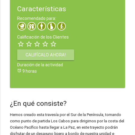
Características
Recomendado para:
Calificación de los Clientes
star_border
star_border
star_border
star_border
star_border
CALIFÍCALO AHORA!
Duración de la actividad
alarm
9 horas
¿En qué consiste?
Hemos creado esta travesía por el Sur de la Península, tomando
como punto de partida Los Cabos para dirigirnos por la costa del
Océano Pacífico hasta llegar a La Paz, en este trayecto podrán
disfrutar de un desayuno ligero a bordo de nuestra unidad e