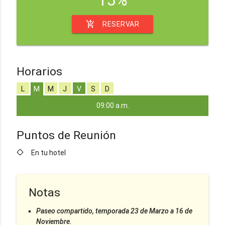
add_shopping_cart
RESERVAR
Horarios
L
M
M
J
V
S
D
09:00 a.m.
Puntos de Reunión
location_searching
En tu hotel
Notas
Paseo compartido, temporada 23 de Marzo a 16 de
Noviembre.